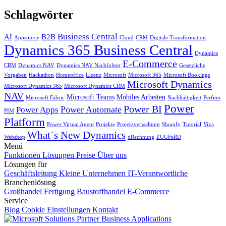
Schlagwörter
Business Central
AI
B2B
Appsource
Cloud
CRM
Digitale Transformation
Dynamics 365 Business Central
Dynamics
E-Commerce
CRM
Dynamics NAV
Dynamics NAV Nachfolger
Gesetzliche
Vorgaben
Hackathon
Homeoffice
Lizenz
Microsoft
Microsoft 365
Microsoft Bookings
Microsoft Dynamics
Microsoft Dynamics 365
Microsoft Dynamics CRM
NAV
Microsoft Teams
Mobiles Arbeiten
Microsoft Fabric
Nachhaltigkeit
Perfion
Power
Power BI
Power Automate
Power Apps
PIM
Platform
Power Virtual Agent
Projekte
Projektverwaltung
Shopify
Tutorial
Viva
What´s New Dynamics
Webshop
xRechnung
ZUGFeRD
Menü
Funktionen
Lösungen
Preise
Über uns
Lösungen für
Geschäftsleitung
Kleine Unternehmen
IT-Verantwortliche
Branchenlösung
Großhandel
Fertigung
Baustoffhandel
E-Commerce
Service
Blog
Cookie Einstellungen
Kontakt